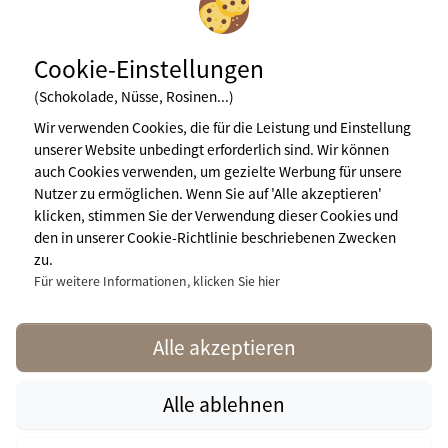
Cookie-Einstellungen
(Schokolade, Nüsse, Rosinen...)
Wir verwenden Cookies, die für die Leistung und Einstellung
unserer Website unbedingt erforderlich sind. Wir können
Newsletter abonnieren
auch Cookies verwenden, um gezielte Werbung für unsere
Nutzer zu ermöglichen. Wenn Sie auf 'Alle akzeptieren'
klicken, stimmen Sie der Verwendung dieser Cookies und
den in unserer Cookie-Richtlinie beschriebenen Zwecken
Impressum
zu.
Nutzungsbedingungen
Pressebereich
Für weitere Informationen, klicken Sie hier
Mehr Infos
contact@naturisme.fr
Alle akzeptieren
Alle ablehnen
naturisme.fr © 2026 Naturisme.fr, all rights reserved. All media and